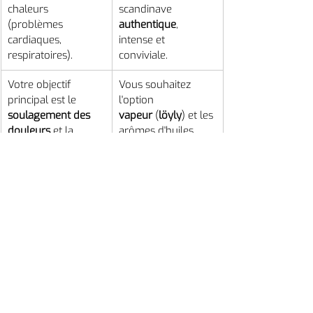
chaleurs 
scandinave 
(problèmes 
authentique
, 
cardiaques, 
intense et 
respiratoires).
conviviale.
Votre objectif 
Vous souhaitez 
principal est le 
l'option 
soulagement des 
vapeur
 (
löyly
) et les 
douleurs
 et la 
arômes d'huiles 
détoxification
 profo
essentielles.
nde.
Vous recherchez un 
Vous disposez de 
modèle 
l'espace et du 
économique
 en 
budget pour une 
énergie et en 
installation plus 
temps de chauffe.
conséquente.
Le choix est personnel, et le meilleur 
sauna est celui que vous utiliserez 