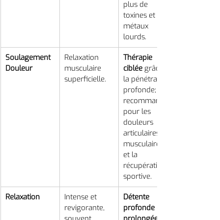
plus de 
toxines et 
métaux 
lourds.
Soulagement 
Relaxation 
Thérapie 
Douleur
musculaire 
ciblée
 grâce à 
superficielle.
la pénétration 
profonde; 
recommandé 
pour les 
douleurs 
articulaires, 
musculaires 
et la 
récupération 
sportive.
Relaxation
Intense et 
Détente 
revigorante, 
profonde et 
souvent 
prolongée