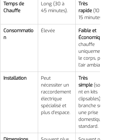
Temps de 
Long (30 à 
Très 
Chauffe
45 minutes).
rapide
 (10 à 
15 minutes).
Consommatio
Élevée 
Faible et 
n
Économique
chauffe 
uniquement 
le corps, pas 
l'air ambiant).
Installation
Peut 
Très 
nécessiter un 
simple
 (souve
raccordement 
nt en kits 
électrique 
clipsables), se 
spécialisé et 
branche sur 
plus d'espace.
une prise 
domestique 
standard.
Dimensions
Souvent plus 
Souvent plus 