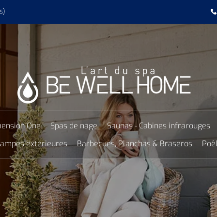
s)
ension One
Spas de nage
Saunas - Cabines infrarouges
 lampes extérieures
Barbecues, Planchas & Braseros
Poêl