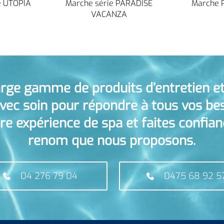
e UTOPIA
Marche série PARADISE
Marche 
VACANZA
arge gamme de produits d’entretien et
vec soin pour répondre à tous vos bes
e expérience de spa et faites confia
renom que nous proposons.
04 276 79 04
0475 68 92 5