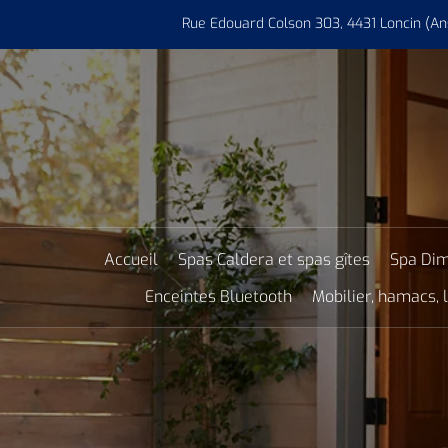
Rue Edouard Colson 303, 4431 Loncin (An
Accueil
Spas Caldera et spas gîtes
Spa Dim
Enceintes Bluetooth
Mobilier, hamacs,