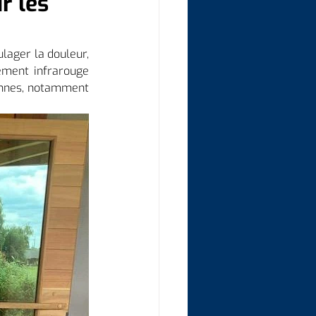
r les
lager la douleur, 
ement infrarouge 
onnes, notamment 