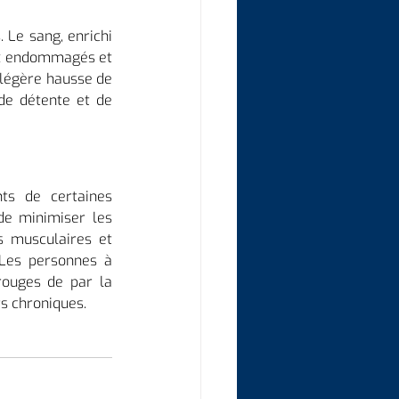
Le sang, enrichi 
ux endommagés et 
légère hausse de 
e détente et de 
s de certaines 
de minimiser les 
 musculaires et 
 Les personnes à 
rouges de par la 
rs chroniques.