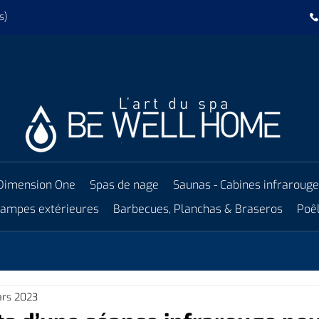
s)
Dimension One
Spas de nage
Saunas - Cabines infraroug
 lampes extérieures
Barbecues, Planchas & Braseros
Poêl
ars 2023