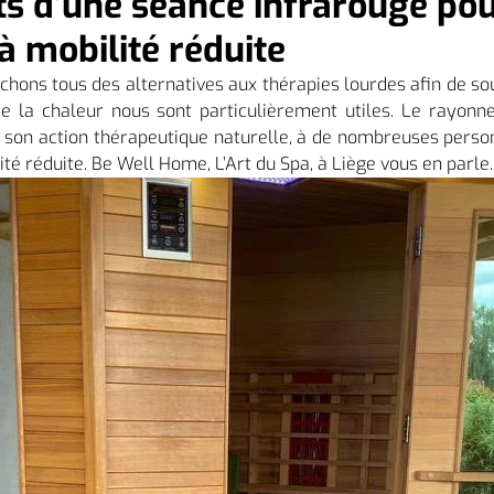
ts d’une séance infrarouge pou
à mobilité réduite
chons tous des alternatives aux thérapies lourdes afin de sou
de la chaleur nous sont particulièrement utiles. Le rayonn
ar son action thérapeutique naturelle, à de nombreuses pers
té réduite. Be Well Home, L’Art du Spa, à Liège vous en parle.