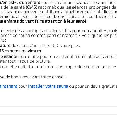
u'en est-il d'un enfant
 - peut-il avoir une séance de sauna ou ser
e de la santé (OMS) reconnaît que les séances prolongées de
Ces séances peuvent contribuer à améliorer des maladies chr
émie ou à réduire le risque de crise cardiaque ou d'accident v
es enfants doivent faire attention à leur santé
.
ésente des avantages considérables pour nous, adultes, mais
 séances de sauna comme papa et maman ? Voici quelques pré
t :
rature
 du sauna d'au moins 10°C voire plus.
15 minutes maximum
.
constante
 d'un adulte pour être attentif à un malaise éventuel 
ter tout risque de brûlure.
na : elle doit être tempérée, pas trop froide comme pour les
ve de bon sens avant toute chose !
aintenant
 pour 
installer votre sauna
 ou pour un devis gratuit e