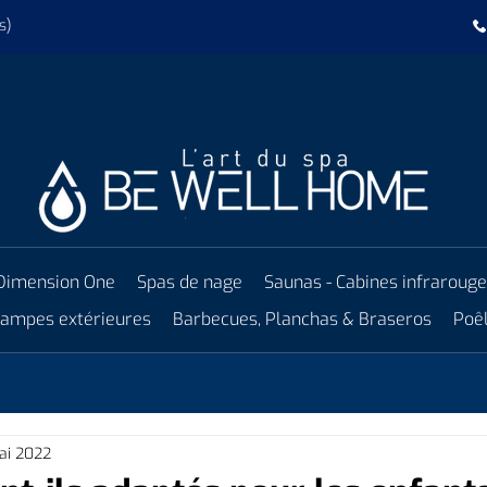
s)
Dimension One
Spas de nage
Saunas - Cabines infraroug
 lampes extérieures
Barbecues, Planchas & Braseros
Poêl
ai 2022