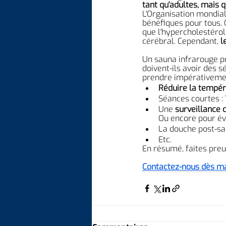
tant qu'adultes, mais q
L'Organisation mondial
bénéfiques pour tous. 
que l'hypercholestérol
cérébral. Cependant, 
l
Un sauna infrarouge pr
doivent-ils avoir des
prendre impérativemen
Réduire la tempé
Séances courtes : 
Une 
surveillance 
Ou encore pour évi
La douche post-sau
Etc.
En résumé, faites preu
Contactez-nous dès m